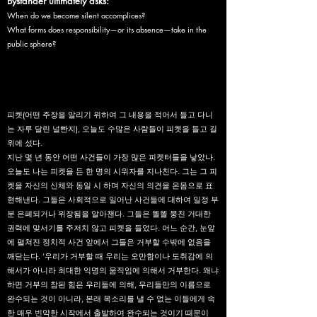
Bystander ultimately asks:
When do we become silent accomplices?
What forms does responsibility—or its absence—take in the
public sphere?
피켓(어떤 주장을 알리기 위하여 그 내용을 적어서 들고 다니
는 자루 달린 널빤지), 오늘도 수많은 사람들이 피켓을 들고 길
위에 섰다.
지난 몇 년 동안 어떤 사건들이 가장 많은 피켓터들을 낳았나.
오늘도 나는 피켓을 든 한 명의 시위자를 지나친다. 그는 그 피
켓을 자신의 신체와 동일 시 하며 자신의 의견을 온몸으로 표
현해낸다. 그들은 사회적으로 일어난 사건들에 대하여 일정 부
분 은폐되거나 위장됨을 알아챈다. 그들은 똘똘 뭉친 거대한
권력에 맞서기를 주저치 않고 피켓을 들었다. 어느 순간, 눈앞
에 펼쳐진 정치적 사건 앞에서 그들은 거부할 수밖에 없음을
깨닫는다. ‘우리가 거부할 때 우리는 오만함이나 도취감에 의
해서가 아니라 최대한 익명의 움직임에 의해서 거부한다. 왜냐
하면 거부의 참된 힘은 우리들에 의해, 우리들만의 이름으로
완수되는 것이 아니라, 본래 목소리를 낼 수 없는 이들에게 속
한 매우 빈약한 시작에서 출발하여 완수되는 것이기 때문이