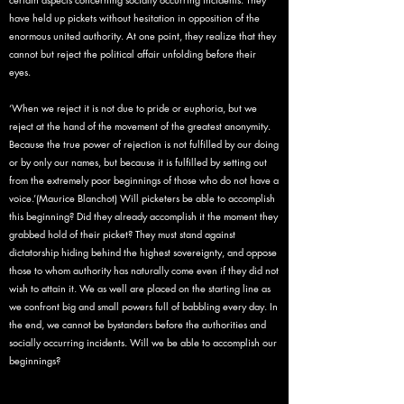
have held up pickets without hesitation in opposition of the
enormous united authority. At one point, they realize that they
cannot but reject the political affair unfolding before their
eyes.
‘When we reject it is not due to pride or euphoria, but we
reject at the hand of the movement of the greatest anonymity.
Because the true power of rejection is not fulfilled by our doing
or by only our names, but because it is fulfilled by setting out
from the extremely poor beginnings of those who do not have a
voice.’(Maurice Blanchot) Will picketers be able to accomplish
this beginning? Did they already accomplish it the moment they
grabbed hold of their picket? They must stand against
dictatorship hiding behind the highest sovereignty, and oppose
those to whom authority has naturally come even if they did not
wish to attain it. We as well are placed on the starting line as
we confront big and small powers full of babbling every day. In
the end, we cannot be bystanders before the authorities and
socially occurring incidents. Will we be able to accomplish our
beginnings?