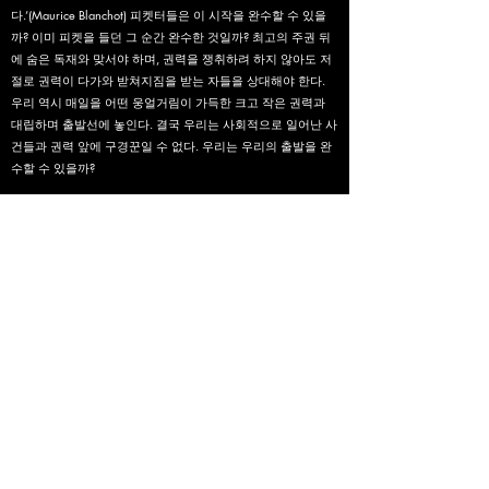
다.’(Maurice Blanchot) 피켓터들은 이 시작을 완수할 수 있을
까? 이미 피켓을 들던 그 순간 완수한 것일까? 최고의 주권 뒤
에 숨은 독재와 맞서야 하며, 권력을 쟁취하려 하지 않아도 저
절로 권력이 다가와 받쳐지짐을 받는 자들을 상대해야 한다.
우리 역시 매일을 어떤 웅얼거림이 가득한 크고 작은 권력과
대립하며 출발선에 놓인다. 결국 우리는 사회적으로 일어난 사
건들과 권력 앞에 구경꾼일 수 없다. 우리는 우리의 출발을 완
수할 수 있을까?
Bystander
는 사회적 사건 앞에서 인간이 취하는 다층적인 ‘방
관자(bystander)’의 위치를 퍼포먼스 구조로 해석한 연구 기반
프로젝트이다.
특히 Bibb 라타네 & 달리(Latané & Darley) 의 방관자 효과 이론
을 핵심 축으로 삼아, 개인이 위기 상황에서 어떠한 심리적·정
치적 위치에 놓이는지를 탐구한다.
라타네-달리에 따르면, 사람들은 타인의 존재가 많아질수록
책임이 분산되고(diffusion of responsibility)
행동 개시가 지연되며